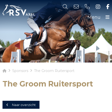
Menu
Sponsors
The Groom Ruitersport
The Groom Ruitersport
Naar overzicht