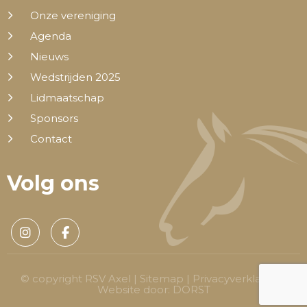
Onze vereniging
Agenda
Nieuws
Wedstrijden 2025
Lidmaatschap
Sponsors
Contact
Volg ons
© copyright RSV Axel |
Sitemap
|
Privacyverklaring
|
Website door:
DORST