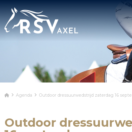
Agenda
Outdoor dressuurwedstrijd zaterdag 16 sept
Outdoor dressuurwed