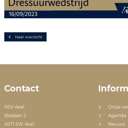
Naar overzicht
Contact
Inform
RSV Axel
Onze ve
Boslaan 2
Agenda
4571 SW Axel
Nieuws