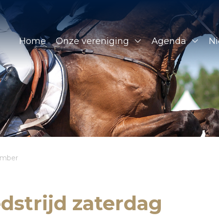
Home
Onze vereniging
Agenda
N
ember
strijd zaterdag