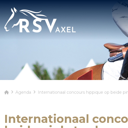
Agenda
Internationaal concours hippique op beide p
Internationaal conc