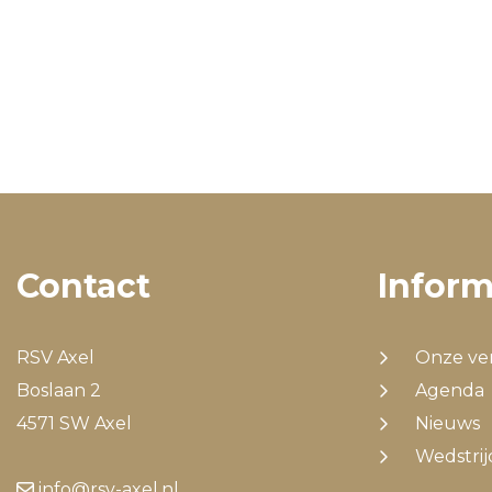
Contact
Inform
RSV Axel
Onze ve
Boslaan 2
Agenda
4571 SW Axel
Nieuws
Wedstri
info@rsv-axel.nl