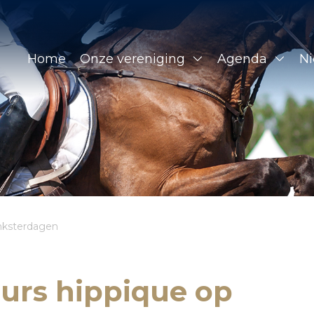
Home
Onze vereniging
Agenda
N
inksterdagen
ours hippique op