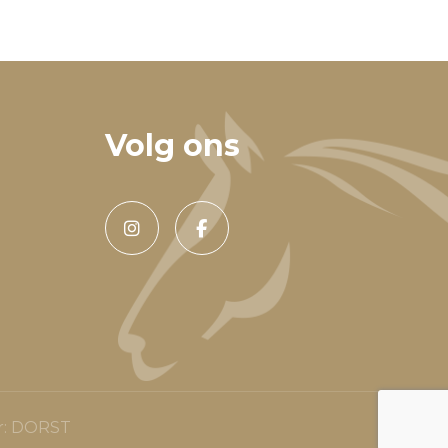
Volg ons
r:
DORST