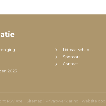
atie
reniging
Lidmaatschap
Sponsors
Contact
jden 2025
ght RSV Axel |
Sitemap
|
Privacyverklaring
| Website doo