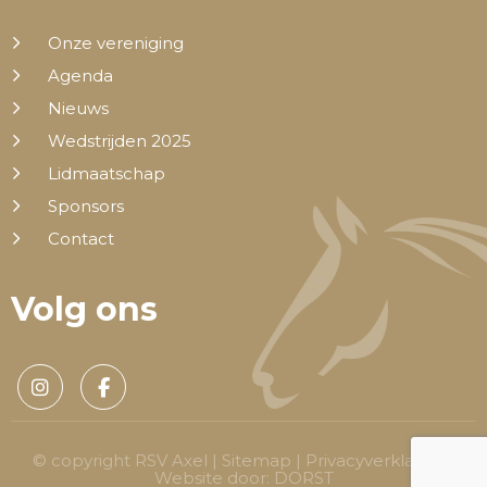
Onze vereniging
Agenda
Nieuws
Wedstrijden 2025
Lidmaatschap
Sponsors
Contact
Volg ons
© copyright RSV Axel |
Sitemap
|
Privacyverklaring
|
Website door:
DORST