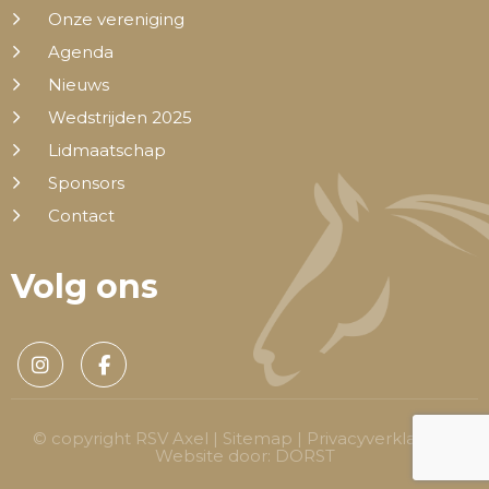
Onze vereniging
Agenda
Nieuws
Wedstrijden 2025
Lidmaatschap
Sponsors
Contact
Volg ons
© copyright RSV Axel |
Sitemap
|
Privacyverklaring
|
Website door:
DORST